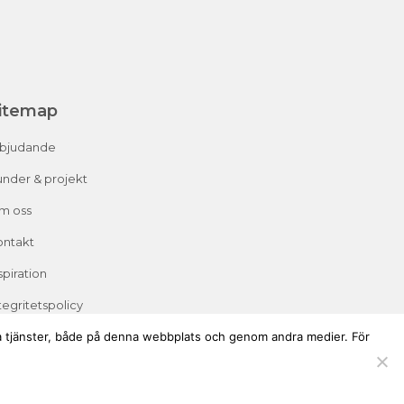
itemap
rbjudande
nder & projekt
m oss
ontakt
spiration
tegritetspolicy
iga tjänster, både på denna webbplats och genom andra medier. För