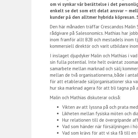
om vi synkar vår berättelse i det personl
enkelt se det som ett delat ansvar – mel
kunder på den alltmer hybrida köpresan. Så
Den här månaden träffar Crescandos Malin
rådgivare på Salesonomics. Mathias har jobb
inom framför allt B2B och mestadels inom tj
kommersiell direktör och varit utbildare ino
I inslaget djupdyker Malin och Mathias i v
sin fulla potential. Inte helt oväntat zoomar
samarbete mellan marknad och sälj kommer v
mellan de två organisationerna, både i an
för att etablerade säljorganisationer ska v
hur ska marknad agera för att bli tagna på a
Malin och Mathias diskuterar också:
Vikten av att lyssna på och prata med 
Likheten mellan fysiska möten och dia
Hur relationen till de övergripande af
Vad som händer när försäljningen i hö
Vad som krävs för att vi ska få till e