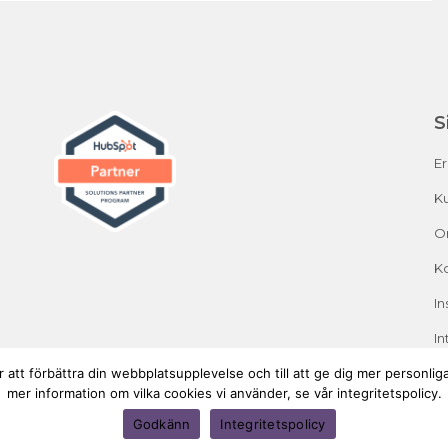
S
E
Ku
O
K
In
In
 att förbättra din webbplatsupplevelse och till att ge dig mer personl
mer information om vilka cookies vi använder, se vår integritetspolicy.
Godkänn
Integritetspolicy
Copyright Crescando 2026. All rights reserved.