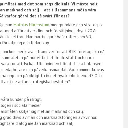
iga mötet med det som sägs digitalt. Vi måste helt
lan marknad och sälj – att tillsammans möta våra
 varför gör vi det så svårt för oss?
 Sjöman
Mathias Härenstam
, medgrundare och strategisk
at med affärsutveckling och försäljning i drygt 20 år
änstesektorn. Han har tidigare haft roller som VD,
m försäljning och ledarskap.
ad som kommer krävas framöver för att B2B-företag ska nå
 samtalet in på hur viktigt ett insiktsfullt och nära
ara för att lyckas. Utmaningen blir att hitta balansen
tal medarbetare och påverkansmandat. Vad kommer krävas
akna upp och på riktigt ta in det nya köpbeteendet? Och
llvar i de affärsstrategiska besluten?
våra kunder, på riktigt.
logen i sociala medier.
färsmålen skiljer sig mellan marknad och sälj.
g grad drivs av män och marknadsföringen av kvinnor.
n tightare dialog mellan marknad och sälj.