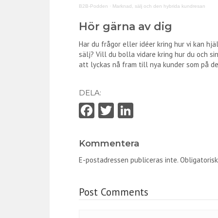
B2B-Podden
·
Marknad, sälj och den hybrida kundresan
Hör gärna av dig
Har du frågor eller idéer kring hur vi kan 
sälj? Vill du bolla vidare kring hur du och 
att lyckas nå fram till nya kunder som på 
DELA:
Fa
T
Li
ce
w
nk
b
itt
e
Kommentera
o
er
dI
E-postadressen publiceras inte.
Obligatorisk
o
n
k
Post Comments