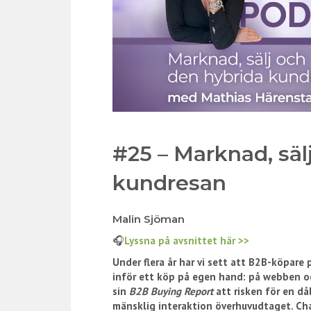
#25 – Marknad, säl
kundresan
Malin Sjöman
🎧
Lyssna på avsnittet här >>
Under flera år har vi sett att B2B-köpare p
inför ett köp på egen hand: på webben och
sin
B2B Buying Report
att risken för en då
mänsklig interaktion överhuvudtaget. Cha