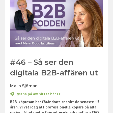
#46 – Så ser den
digitala B2B-affären ut
Malin Sjöman
🎧 Lyssna på avsnittet här >>
B2B-köpresan har förändrats snabbt de senaste 15
åren. Vi vet idag att professionella köpare på alla
nivåer i företaget – från vd, marknadschef och CFO