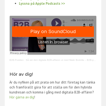
Lyssna på Apple Podcasts >>
–
B2B-Podden
·
Så ser den digitala B2B-affären ut med Malin Bodolla – B2B-podden
Hör av dig!
Är du nyfiken på att prata om hur ditt företag kan tänka
och framförallt göra för att ställa om för den hybrida
kundresan och komma i gång med digitala B2B-affärer?
Hör gärna av dig
!