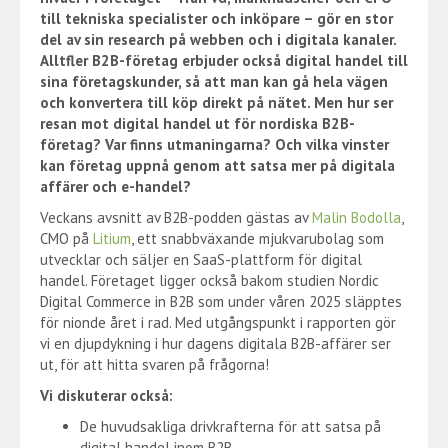
till tekniska specialister och inköpare – gör en stor
del av sin research på webben och i digitala kanaler.
Alltfler B2B-företag erbjuder också digital handel till
sina företagskunder, så att man kan gå hela vägen
och konvertera till köp direkt på nätet. Men hur ser
resan mot digital handel ut för nordiska B2B-
företag? Var finns utmaningarna? Och vilka vinster
kan företag uppnå genom att satsa mer på digitala
affärer och e-handel?
Veckans avsnitt av B2B-podden gästas av
Malin Bodolla
,
CMO på
Litium
, ett snabbväxande mjukvarubolag som
utvecklar och säljer en SaaS-plattform för digital
handel. Företaget ligger också bakom studien Nordic
Digital Commerce in B2B som under våren 2025 släpptes
för nionde året i rad. Med utgångspunkt i rapporten gör
vi en djupdykning i hur dagens digitala B2B-affärer ser
ut, för att hitta svaren på frågorna!
Vi diskuterar också:
De huvudsakliga drivkrafterna för att satsa på
digital handel inom B2B