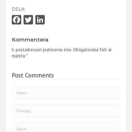
DELA:
Fa
T
Li
ce
w
nk
b
itt
e
Kommentera
o
er
dI
E-postadressen publiceras inte.
Obligatoriska fält är
o
n
märkta
*
k
Post Comments