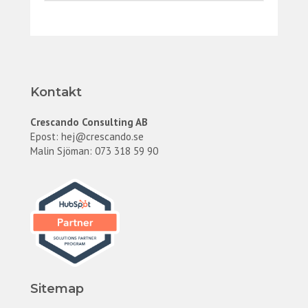
k
i
v
Kontakt
Crescando Consulting AB
Epost:
hej@crescando.se
Malin Sjöman: 073 318 59 90
Sitemap