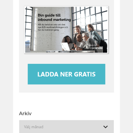
Arkiv
A
r