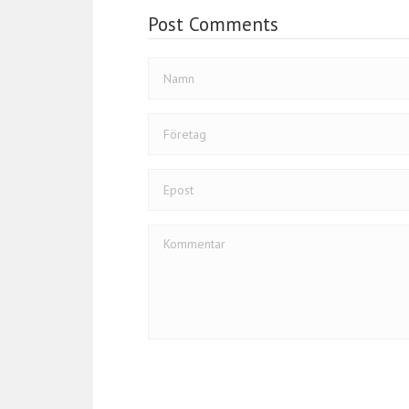
k
Post Comments