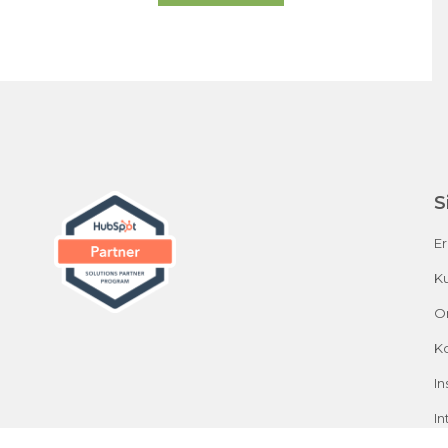
S
E
Ku
O
K
In
In