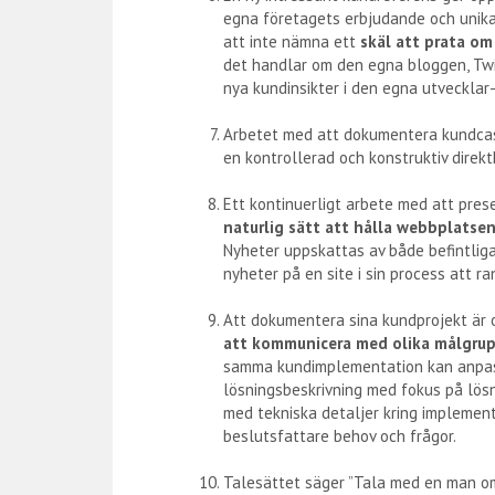
egna företagets erbjudande och unika 
att inte nämna ett
skäl att prata om
det handlar om den egna bloggen, Twit
nya kundinsikter i den egna utveckla
.
Arbetet med att dokumentera kundcas
en kontrollerad och konstruktiv direk
.
Ett kontinuerligt arbete med att pre
naturlig sätt att hålla webbplatse
Nyheter uppskattas av både befintli
nyheter på en site i sin process att r
.
Att dokumentera sina kundprojekt är o
att kommunicera med olika målgrup
samma kundimplementation kan anpass
lösningsbeskrivning med fokus på lös
med tekniska detaljer kring implementa
beslutsfattare behov och frågor.
.
Talesättet säger ”Tala med en man om 