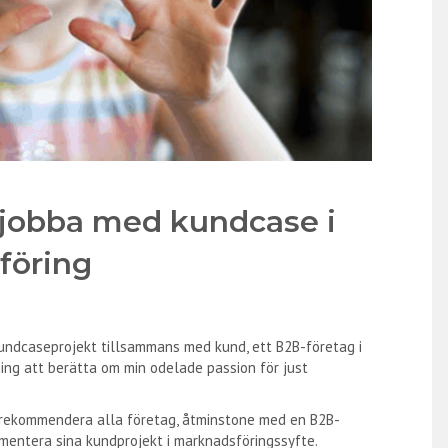
t jobba med kundcase i
föring
e kundcaseprojekt tillsammans med kund, ett B2B-företag i
ing att berätta om min odelade passion för just
an rekommendera alla företag, åtminstone med en B2B-
umentera sina kundprojekt i marknadsföringssyfte.