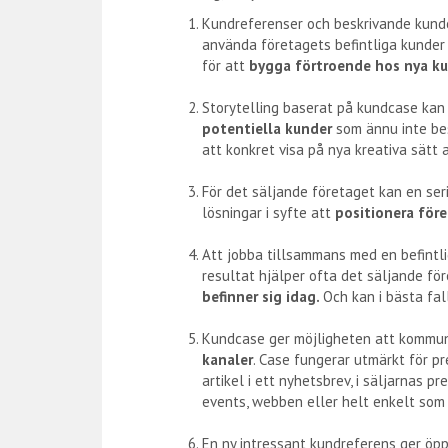
Kundreferenser och beskrivande kund
använda företagets befintliga kunder
för att
bygga förtroende hos nya k
.
Storytelling baserat på kundcase kan
potentiella kunder
som ännu inte bes
att konkret visa på nya kreativa sätt
.
För det säljande företaget kan en ser
lösningar i syfte att
positionera före
.
Att jobba tillsammans med en befintli
resultat hjälper ofta det säljande fö
befinner sig idag.
Och kan i bästa fal
.
Kundcase ger möjligheten att kommun
kanaler
. Case fungerar utmärkt för p
artikel i ett nyhetsbrev, i säljarnas pr
events, webben eller helt enkelt som
.
En ny intressant kundreferens ger öp