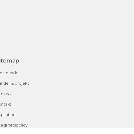
itemap
rbjudande
nder & projekt
m oss
ontakt
spiration
tegritetspolicy