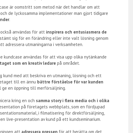
case är oomstritt som metod när det handlar om att
 och de lyckosamma implementationer man gjort tidigare
under
.
 också användas för att
inspirera och entusiasmera de
tämt sig för en förändring eller inte valt lösning genom
 att adressera utmaningarna i verksamheten.
ie kundcase användas för att visa upp olika nytänkande
taget som en kreativ ledare
på området.
g kund med att beskriva en utmaning, lösning och ett
retaget till en ännu
bättre förståelse för var kunden
l ge en öppning till merförsäljning.
icera kring en och
samma story i flera media och i olika
resentation på företagets webbplats, som en fördjupad
esentationsmaterial, i filmatisering för direktförsäljning,
 en live-presentation av kund på ett kundseminarium.
pningen att
adressera pressen
för att berätta om det