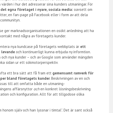
värden i hur det adresserar sina kunders utmaningar. För
 det egna företaget i nyare, sociala media:
oavsett om
ter, en fan-page på Facebook eller i form av att dela
r-communityn.
e ger marknadsorganisationen en osökt anledning att ha
tkontakt med några av företagets kunder.
sentera nya kundcase på företagets webbplats är
ett
n levande
och kontinuerligt kunna erbjuda ny informtion.
ga och nya kunder – och av Google som använder mängden
anka sidan ur ett sökmotorperspektiv.
fta ett bra sätt att få fram ett
gemensamt ramverk för
per bland företagets kunder
. Beskrivningen av en och
as till att omfatta både en utmaning-
ningens affärsnyttor
och
en konkret lösningsbeskrivning
tion och konfiguration. Allt för att tillgodose olika
honom själv och han lyssnar i timtal”. Det är sant också