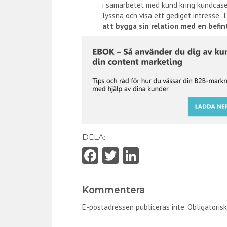
i samarbetet med kund kring kundcase
lyssna och visa ett gediget intresse.
att bygga sin relation med en befin
DELA:
Fa
T
Li
ce
w
nk
b
itt
e
Kommentera
o
er
dI
E-postadressen publiceras inte.
Obligatorisk
o
n