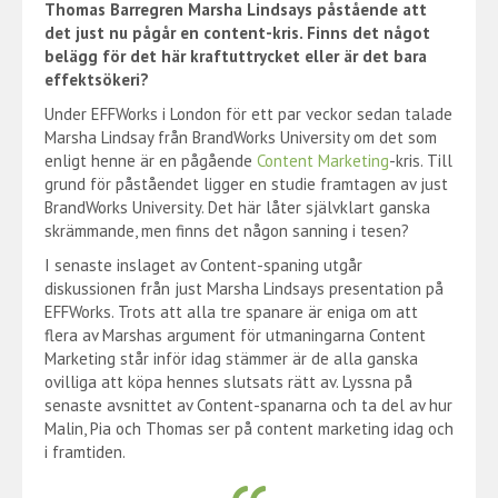
Thomas Barregren Marsha Lindsays påstående att
det just nu pågår en content-kris. Finns det något
belägg för det här kraftuttrycket eller är det bara
effektsökeri?
Under EFFWorks i London för ett par veckor sedan talade
Marsha Lindsay från BrandWorks University om det som
enligt henne är en pågående
Content Marketing
-kris. Till
grund för påståendet ligger en studie framtagen av just
BrandWorks University. Det här låter självklart ganska
skrämmande, men finns det någon sanning i tesen?
I senaste inslaget av Content-spaning utgår
diskussionen från just Marsha Lindsays presentation på
EFFWorks. Trots att alla tre spanare är eniga om att
flera av Marshas argument för utmaningarna Content
Marketing står inför idag stämmer är de alla ganska
ovilliga att köpa hennes slutsats rätt av. Lyssna på
senaste avsnittet av Content-spanarna och ta del av hur
Malin, Pia och Thomas ser på content marketing idag och
i framtiden.