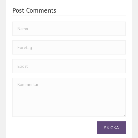
k
Post Comments
SKICKA