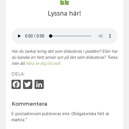
Lyssna här!
Har du tankar kring det som diskuteras i podden? Eller har
du kanske en helt annan syn på det som diskuteras? Tveka
inte att
höra av dig till oss
!
DELA:
Fa
T
Li
ce
w
nk
b
itt
e
Kommentera
o
er
dI
E-postadressen publiceras inte.
Obligatoriska fält är
o
n
märkta
*