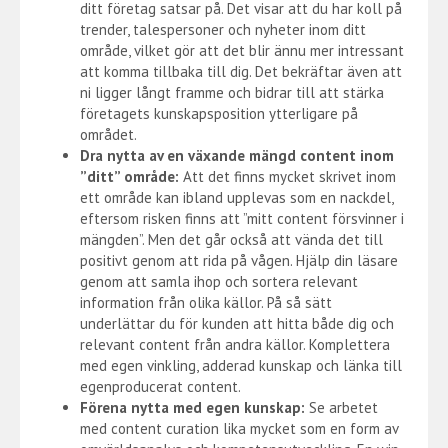
ditt företag satsar på. Det visar att du har koll på
trender, talespersoner och nyheter inom ditt
område, vilket gör att det blir ännu mer intressant
att komma tillbaka till dig. Det bekräftar även att
ni ligger långt framme och bidrar till att stärka
företagets kunskapsposition ytterligare på
området.
Dra nytta av en växande mängd content inom
”ditt” område:
Att det finns mycket skrivet inom
ett område kan ibland upplevas som en nackdel,
eftersom risken finns att ”mitt content försvinner i
mängden”. Men det går också att vända det till
positivt genom att rida på vågen. Hjälp din läsare
genom att samla ihop och sortera relevant
information från olika källor. På så sätt
underlättar du för kunden att hitta både dig och
relevant content från andra källor. Komplettera
med egen vinkling, adderad kunskap och länka till
egenproducerat content.
Förena nytta med egen kunskap:
Se arbetet
med content curation lika mycket som en form av