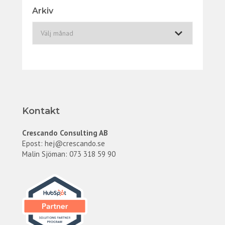
Arkiv
A
r
k
i
v
Kontakt
Crescando Consulting AB
Epost:
hej@crescando.se
Malin Sjöman: 073 318 59 90