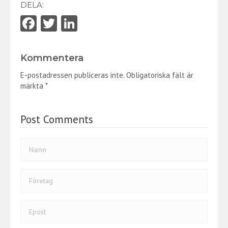
DELA:
Fa
T
Li
ce
w
nk
b
itt
e
Kommentera
o
er
dI
E-postadressen publiceras inte.
Obligatoriska fält är
o
n
märkta
*
k
Post Comments