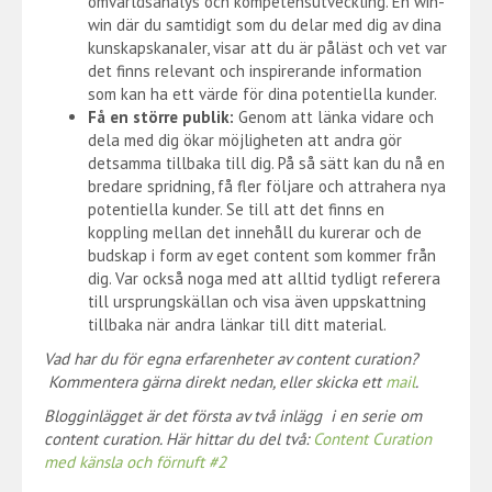
omvärldsanalys och kompetensutveckling. En win-
win där du samtidigt som du delar med dig av dina
kunskapskanaler, visar att du är påläst och vet var
det finns relevant och inspirerande information
som kan ha ett värde för dina potentiella kunder.
Få en större publik:
Genom att länka vidare och
dela med dig ökar möjligheten att andra gör
detsamma tillbaka till dig. På så sätt kan du nå en
bredare spridning, få fler följare och attrahera nya
potentiella kunder. Se till att det finns en
koppling mellan det innehåll du kurerar och de
budskap i form av eget content som kommer från
dig. Var också noga med att alltid tydligt referera
till ursprungskällan och visa även uppskattning
tillbaka när andra länkar till ditt material.
Vad har du för egna erfarenheter av content curation?
Kommentera gärna direkt nedan, eller skicka ett
mail
.
Blogginlägget är det första av två inlägg i en serie om
content curation. Här hittar du del två:
Content Curation
med känsla och förnuft #2