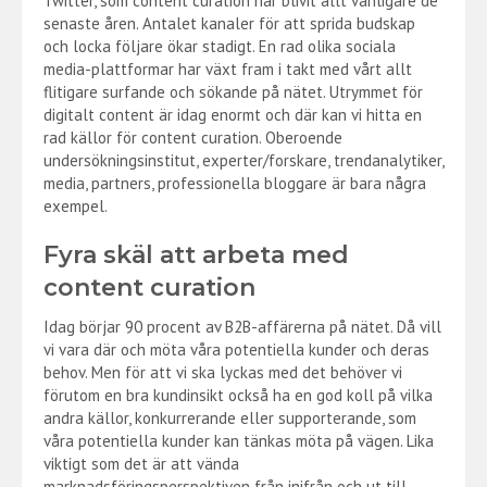
Twitter, som content curation har blivit allt vanligare de
senaste åren. Antalet kanaler för att sprida budskap
och locka följare ökar stadigt. En rad olika sociala
media-plattformar har växt fram i takt med vårt allt
flitigare surfande och sökande på nätet. Utrymmet för
digitalt content är idag enormt och där kan vi hitta en
rad källor för content curation. Oberoende
undersökningsinstitut, experter/forskare, trendanalytiker,
media, partners, professionella bloggare är bara några
exempel.
Fyra skäl att arbeta med
content curation
Idag börjar 90 procent av B2B-affärerna på nätet. Då vill
vi vara där och möta våra potentiella kunder och deras
behov. Men för att vi ska lyckas med det behöver vi
förutom en bra kundinsikt också ha en god koll på vilka
andra källor, konkurrerande eller supporterande, som
våra potentiella kunder kan tänkas möta på vägen. Lika
viktigt som det är att vända
marknadsföringsperspektiven från inifrån och ut till