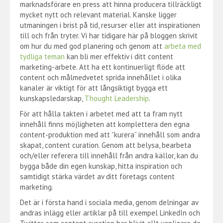
marknadsförare en press att hinna producera tillräckligt
mycket nytt och relevant material. Kanske ligger
utmaningen i brist på tid, resurser eller att inspirationen
till och från tryter. Vi har tidigare här på bloggen skrivit
om hur du med god planering och genom att
arbeta med
tydliga teman
kan bli mer effektiv i ditt content
marketing-arbete. Att ha ett kontinuerligt flöde att
content och målmedvetet sprida innehållet i olika
kanaler är viktigt för att långsiktigt bygga ett
kunskapsledarskap,
Thought Leadership
.
För att hålla takten i arbetet med att ta fram nytt
innehåll finns möjligheten att komplettera den egna
content-produktion med att ”kurera” innehåll som andra
skapat, content curation. Genom att belysa, bearbeta
och/eller referera till innehåll från andra källor, kan du
bygga både din egen kunskap, hitta inspiration och
samtidigt stärka värdet av ditt företags content
marketing.
Det är i första hand i sociala media, genom delningar av
andras inlägg eller artiklar på till exempel LinkedIn och