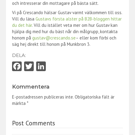
och intresserar din mottagare på bästa sätt.
Vi på Crescando hälsar Gustav varmt välkommen till oss.
Vill du läsa
Gustavs första alster på B2B-bloggen hittar
du det här
. Vill du istället veta mer om hur Gustav kan
hjälpa dig med hur du bäst når din målgrupp, kontakta
honom på
gustav@crescando.se
– eller kom förbi och
säg hej direkt till honom på Munkbron 3.
DELA:
Fa
T
Li
ce
w
nk
b
itt
e
Kommentera
o
er
dI
E-postadressen publiceras inte.
Obligatoriska fält är
o
n
märkta
*
k
Post Comments