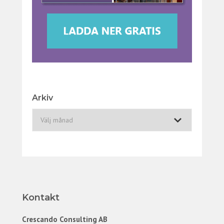
Arkiv
A
r
k
i
v
Kontakt
Crescando Consulting AB