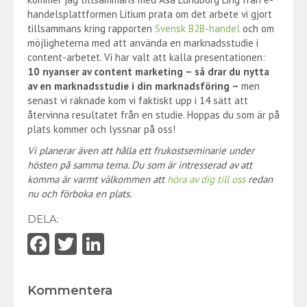
handelsplattformen Litium prata om det arbete vi gjort
tillsammans kring rapporten
Svensk B2B-handel
och om
möjligheterna med att använda en marknadsstudie i
content-arbetet. Vi har valt att kalla presentationen:
10 nyanser av content marketing – så drar du nytta
av en marknadsstudie i din marknadsföring –
men
senast vi räknade kom vi faktiskt upp i 14 sätt att
återvinna resultatet från en studie. Hoppas du som är på
plats kommer och lyssnar på oss!
Vi planerar även att hålla ett frukostseminarie under
hösten på samma tema. Du som är intresserad av att
komma är varmt välkommen att
höra av dig till oss
redan
nu och förboka en plats.
DELA:
Fa
T
Li
ce
w
nk
b
itt
e
Kommentera