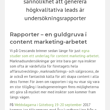
sannolikhet att generera
högkvalitativa leads är
undersökningsrapporter
Rapporter – en guldgruva i
content marketing-arbetet
Vi på Crescando brinner sedan länge för just
egna
studier som ett underlag för content marketing-arbetet
.
Marknadsundersökningar ger inte bara ger nya insikter
som ofta är värdefulla för företagets hela
affärsutvecklings-, marknadsförings- och säljprocess, de
är också en fantastisk källa för att skapa content i alla
dess former. För även om rapporten i sig nu visar sig vara
en stor tillgång i leadsgenereringen finns möjligheterna
att göra så mycket mer med insikter som kommer fram
längs vägen.
På
Webbdagarna i Göteborg 19-20 september
2017
kommer jag tillsammans med Åsa Lundborg Ling från e-