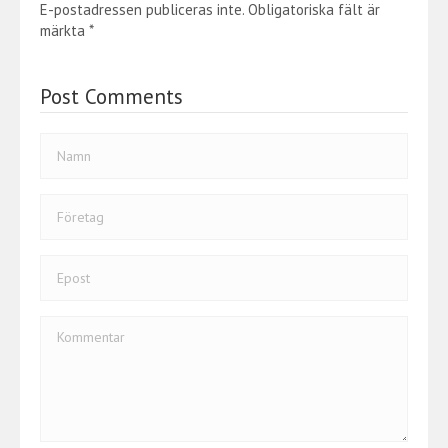
o
er
dI
E-postadressen publiceras inte.
Obligatoriska fält är
o
n
märkta
*
k
Post Comments