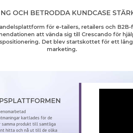
G OCH BETRODDA KUNDCASE STÄRKE
delsplattform för e-tailers, retailers och B2B-f
mendationen att vända sig till Crescando för hjä
sitionering. Det blev startskottet för ett lån
marketing.
APSPLATTFORMEN
 genomarbetad
utmaningar kartlades för de
 samma produkt till samtliga
t hitta och nå ut till de olika