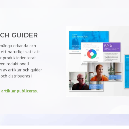
OCH GUIDER
e många erkända och
ett naturligt sätt att
r produktorienterat
ven redaktionell
 av artiklar och guider
och distribueras i
artiklar publiceras.