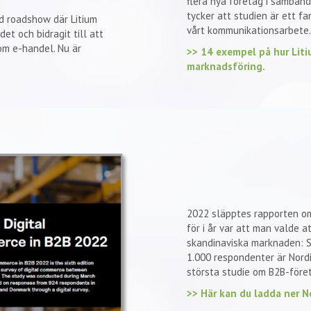
flera nya företag i samban
tycker att studien är ett fa
d roadshow där Litium
vårt kommunikationsarbete.
et och bidragit till att
om e-handel. Nu är
>> 14 exempel på hur Liti
marknadsföring.
2022 släpptes rapporten om 
för i år var att man valde 
skandinaviska marknaden: S
1.000 respondenter är Nord
största studie om B2B-föret
>> Här kan du ladda ner N