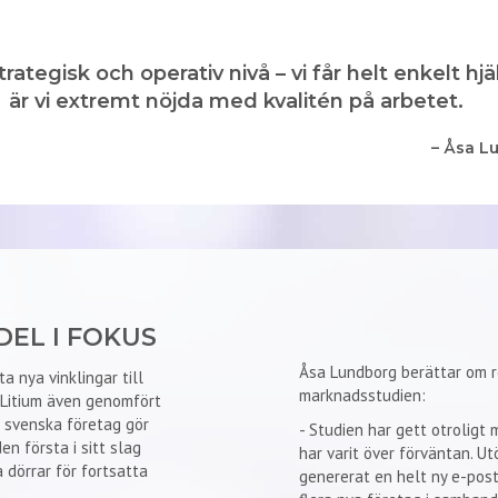
ategisk och operativ nivå – vi får helt enkelt 
är vi extremt nöjda med kvalitén på arbetet.
– Åsa L
DEL I FOKUS
Åsa Lundborg berättar om r
a nya vinklingar till
marknadsstudien:
 Litium även genomfört
 svenska företag gör
- Studien har gett otroligt
en första i sitt slag
har varit över förväntan. U
dörrar för fortsatta
genererat en helt ny e-postl