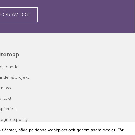
HÖR AV DIG!
itemap
rbjudande
nder & projekt
m oss
ontakt
spiration
tegritetspolicy
iga tjänster, både på denna webbplats och genom andra medier. För