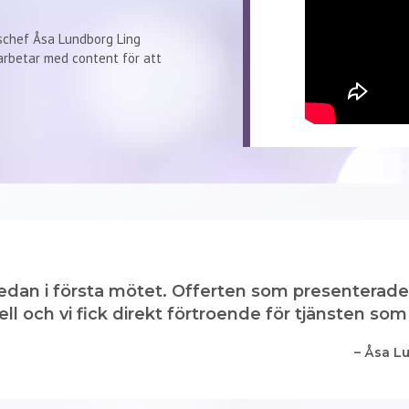
schef Åsa Lundborg Ling
rbetar med content för att
ck redan i första mötet. Offerten som presenterad
ll och vi fick direkt förtroende för tjänsten som
– Åsa L