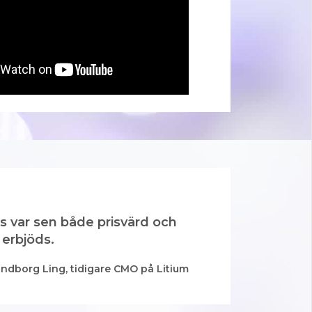
es var sen både prisvärd och
 erbjöds.
undborg Ling, tidigare CMO på Litium