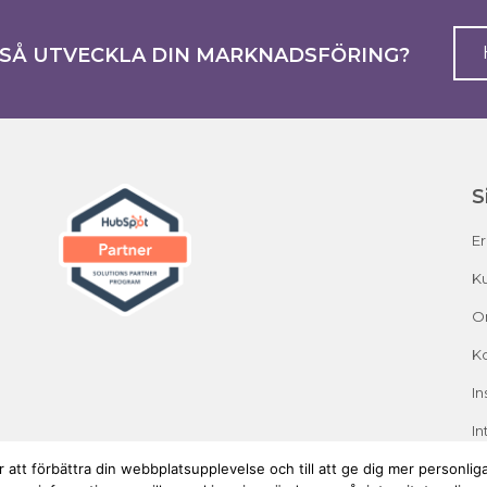
KSÅ UTVECKLA DIN MARKNADSFÖRING?
S
E
Ku
O
K
In
In
 att förbättra din webbplatsupplevelse och till att ge dig mer personl