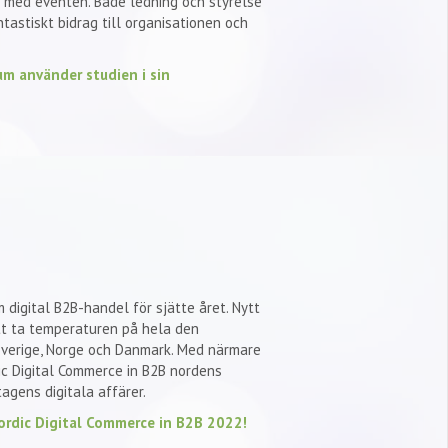
d med eventen. Både ledning och styrelse
ntastiskt bidrag till organisationen och
um använder studien i sin
digital B2B-handel för sjätte året. Nytt
att ta temperaturen på hela den
verige, Norge och Danmark. Med närmare
ic Digital Commerce in B2B nordens
agens digitala affärer.
ordic Digital Commerce in B2B 2022!