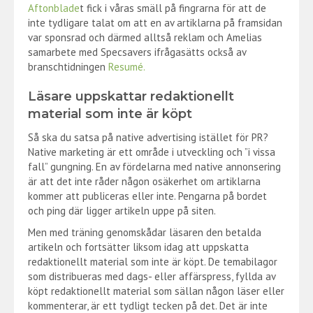
Aftonblade
t fick i våras smäll på fingrarna för att de
inte tydligare talat om att en av artiklarna på framsidan
var sponsrad och därmed alltså reklam och Amelias
samarbete med Specsavers ifrågasätts också av
branschtidningen
Resumé.
Läsare uppskattar redaktionellt
material som inte är köpt
Så ska du satsa på native advertising istället för PR?
Native marketing är ett område i utveckling och ”i vissa
fall” gungning. En av fördelarna med native annonsering
är att det inte råder någon osäkerhet om artiklarna
kommer att publiceras eller inte. Pengarna på bordet
och ping där ligger artikeln uppe på siten.
Men med träning genomskådar läsaren den betalda
artikeln och fortsätter liksom idag att uppskatta
redaktionellt material som inte är köpt. De temabilagor
som distribueras med dags- eller affärspress, fyllda av
köpt redaktionellt material som sällan någon läser eller
kommenterar, är ett tydligt tecken på det. Det är inte