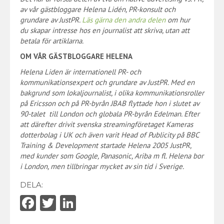
av vår gästbloggare Helena Lidén, PR-konsult och
grundare av JustPR.
Läs gärna den andra delen
om hur
du skapar intresse hos en journalist att skriva, utan att
betala för artiklarna.
OM VÅR GÄSTBLOGGARE HELENA
Helena Liden är internationell PR- och
kommunikationsexpert och grundare av JustPR. Med en
bakgrund som lokaljournalist, i olika kommunikationsroller
på Ericsson och på PR-byrån JBAB flyttade hon i slutet av
90-talet till London och globala PR-byrån Edelman. Efter
att därefter drivit svenska streamingföretaget Kameras
dotterbolag i UK och även varit Head of Publicity på BBC
Training & Development startade Helena 2005 JustPR,
med kunder som Google, Panasonic, Ariba m fl. Helena bor
i London, men tillbringar mycket av sin tid i Sverige.
DELA:
Fa
T
Li
ce
w
nk