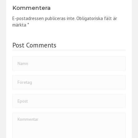
b
itt
e
Kommentera
o
er
dI
E-postadressen publiceras inte.
Obligatoriska fält är
o
n
märkta
*
k
Post Comments