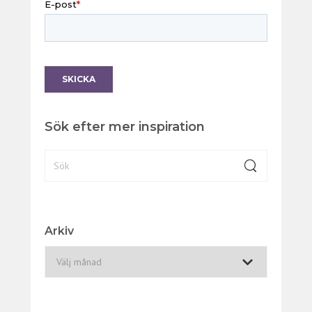
Sök efter mer inspiration
Arkiv
A
r
k
i
v