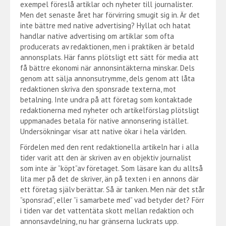
exempel föreslå artiklar och nyheter till journalister.
Men det senaste året har förvirring smugit sig in. Är det
inte bättre med native advertising? Hyllat och hatat
handlar native advertising om artiklar som ofta
producerats av redaktionen, men i praktiken är betald
annonsplats. Här fanns plötsligt ett sätt för media att
få bättre ekonomi när annonsintäkterna minskar. Dels
genom att sälja annonsutrymme, dels genom att låta
redaktionen skriva den sponsrade texterna, mot
betalning. Inte undra på att företag som kontaktade
redaktionerna med nyheter och artikelförslag plötsligt
uppmanades betala för native annonsering istället.
Undersökningar visar att native ökar i hela världen.
Fördelen med den rent redaktionella artikeln har i alla
tider varit att den är skriven av en objektiv journalist
som inte är ”köpt”av företaget. Som läsare kan du alltså
lita mer på det de skriver, än på texten i en annons där
ett företag själv berättar. Så är tanken. Men när det står
”sponsrad”, eller ”i samarbete med” vad betyder det? Förr
i tiden var det vattentäta skott mellan redaktion och
annonsavdelning, nu har gränserna luckrats upp.