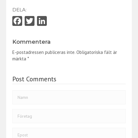
DELA:
Fa
T
Li
ce
w
nk
b
itt
e
Kommentera
o
er
dI
E-postadressen publiceras inte.
Obligatoriska fält är
o
n
märkta
*
k
Post Comments