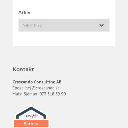
Arkiv
A
r
k
i
v
Kontakt
Crescando Consulting AB
Epost:
hej@crescando.se
Malin Sjöman: 073 318 59 90