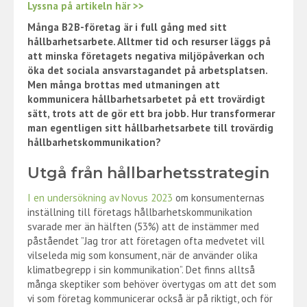
Lyssna på artikeln här >>
Många B2B-företag är i full gång med sitt
hållbarhetsarbete. Alltmer tid och resurser läggs på
att minska företagets negativa miljöpåverkan och
öka det sociala ansvarstagandet på arbetsplatsen.
Men många brottas med utmaningen att
kommunicera hållbarhetsarbetet på ett trovärdigt
sätt, trots att de gör ett bra jobb. Hur transformerar
man egentligen sitt hållbarhetsarbete till trovärdig
hållbarhetskommunikation?
Utgå från hållbarhetsstrategin
I en undersökning av Novus 2023
om konsumenternas
inställning till företags hållbarhetskommunikation
svarade mer än hälften (53%) att de instämmer med
påståendet ”Jag tror att företagen ofta medvetet vill
vilseleda mig som konsument, när de använder olika
klimatbegrepp i sin kommunikation”. Det finns alltså
många skeptiker som behöver övertygas om att det som
vi som företag kommunicerar också är på riktigt, och för