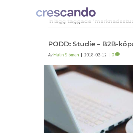
Inlägg taggade ‘marknadsstud
PODD: Studie – B2B-köpa
Av
Malin Sjöman
|
2018-02-12
|
0