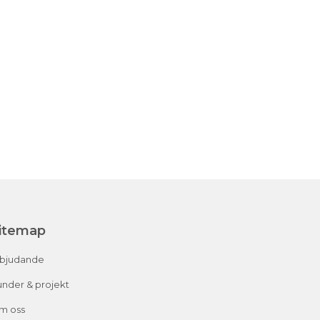
itemap
rbjudande
nder & projekt
m oss