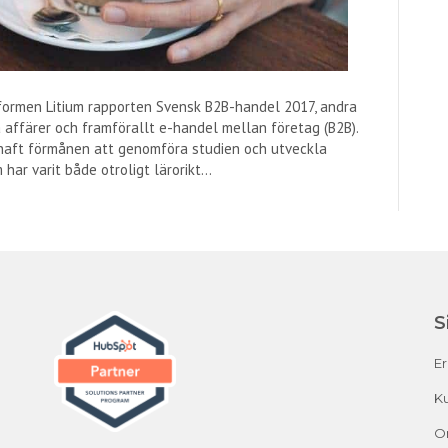
formen Litium rapporten Svensk B2B-handel 2017, andra
 affärer och framförallt e-handel mellan företag (B2B).
 haft förmånen att genomföra studien och utveckla
 har varit både otroligt lärorikt…
S
E
Ku
O