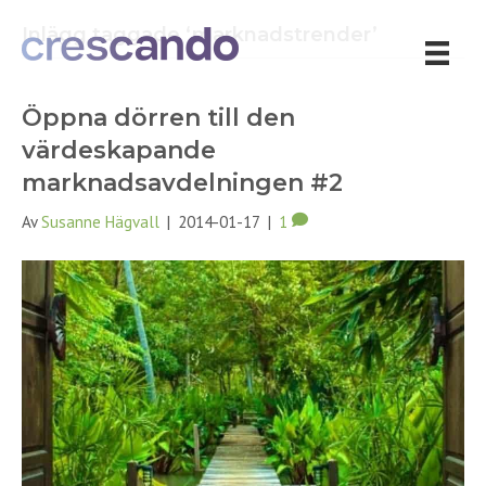
Inlägg taggade ‘marknadstrender’
Öppna dörren till den
värdeskapande
marknadsavdelningen #2
Av
Susanne Hägvall
|
2014-01-17
|
1