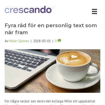
Inlägg taggade ‘ordval’
Fyra råd för en personlig text som
når fram
Av
Malin Sjöman
|
2018-05-01
|
0
För några veckor sen skrev min kollega Wille ett uppskattat