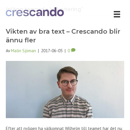
Inlägg taggade ‘rekrytering’
Vikten av bra text – Crescando blir
ännu fler
Av
Malin Sjöman
|
2017-06-05
|
0
Efter att nyligen ha välkomnat Wilhelm till teamet har det nu