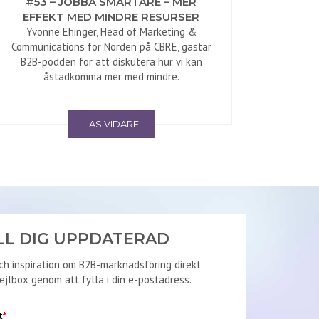
#53 – JOBBA SMARTARE – MER
EFFEKT MED MINDRE RESURSER
Yvonne Ehinger, Head of Marketing &
Communications för Norden på CBRE, gästar
B2B-podden för att diskutera hur vi kan
åstadkomma mer med mindre.
LÄS VIDARE
LL DIG UPPDATERAD
ch inspiration om B2B-marknadsföring direkt
mejlbox genom att fylla i din e-postadress.