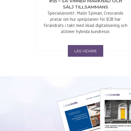
#55 – SÅ VINNER MARKNAD OCH
SÄLJ TILLSAMMANS
Specialavsnitt: Malin Sjöman, Crescando
pratar om hur spelplanen för B2B har
förändrats i takt med ökad digitalisering och
alltmer hybrida kundresor.
LÄS VIDARE