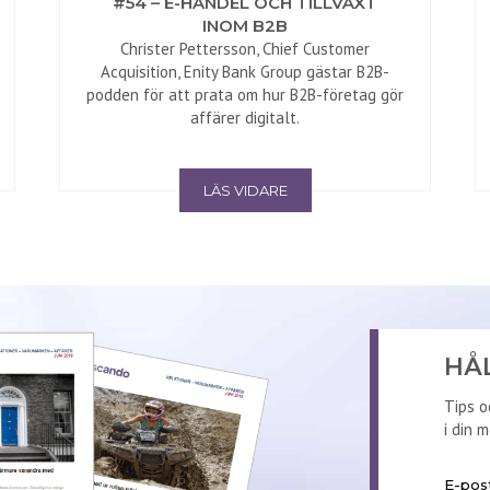
#54 – E-HANDEL OCH TILLVÄXT
INOM B2B
Christer Pettersson, Chief Customer
Acquisition, Enity Bank Group gästar B2B-
podden för att prata om hur B2B-företag gör
affärer digitalt.
LÄS VIDARE
HÅ
Tips o
i din 