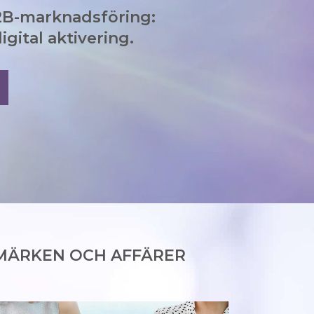
B2B-marknadsföring:
gital aktivering.
MÄRKEN OCH AFFÄRER