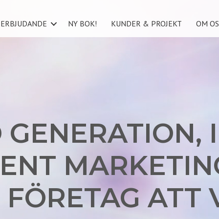
ERBJUDANDE
NY BOK!
KUNDER & PROJEKT
OM OS
 GENERATION, 
ENT MARKETIN
T FÖRETAG ATT 