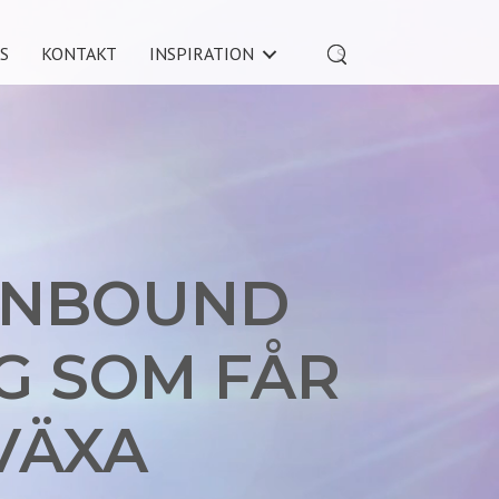
S
KONTAKT
INSPIRATION
INBOUND
G SOM FÅR
VÄXA