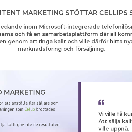
TENT MARKETING STÖTTAR CELLIPS 
 ledande inom Microsoft-integrerade telefonilös
 Teams och få en samarbetsplattform där all komm
öten genom att ringa kallt och ville därför hitta n
marknadsföring och försäljning.
D MARKETING
ör att anställa fler säljare som
tmaningen som
Cellip
brottades
Vi ville få 
Att sälja kal
älja kallt gav inte de resultaten
ville uppnå.