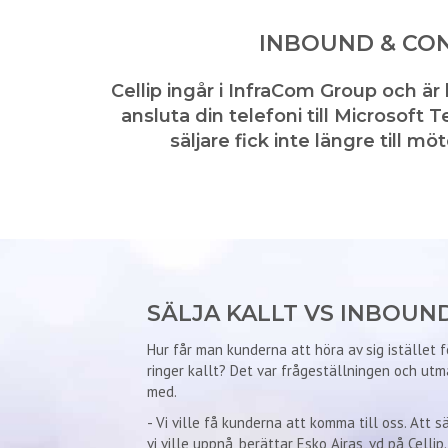
INBOUND & CON
Cellip
ingår i InfraCom Group och är
ansluta din telefoni till Microsoft
säljare fick inte längre till m
SÄLJA KALLT VS INBOUN
Hur får man kunderna att höra av sig istället f
ringer kallt? Det var frågeställningen och u
med.
- Vi ville få kunderna att komma till oss. Att s
vi ville uppnå, berättar Esko Airas, vd på Cellip.