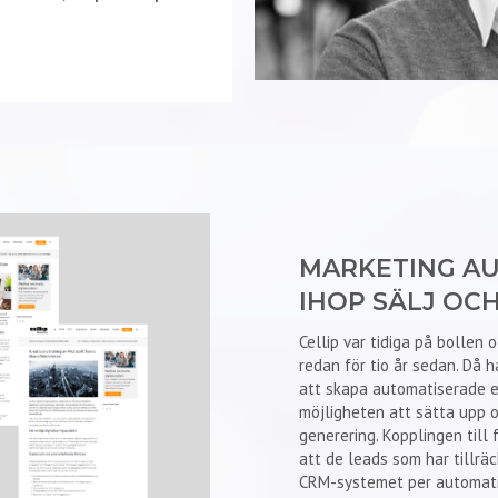
MARKETING A
IHOP SÄLJ OC
Cellip var tidiga på bollen
redan för tio år sedan. Då 
att skapa automatiserade em
möjligheten att sätta upp o
generering. Kopplingen til
att de leads som har tillräck
CRM-systemet per automatik