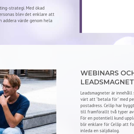
ting-strategi. Med ökad
ersonas blev det enklare att
och addera värde genom hela
WEBINARS OCH
LEADSMAGNET
Leadsmagneter är innehåll 
värt att ”betala för” med pe
postadress. Cellip har byggt
till framförallt två typer a
För en potentiell kund upp
blir enklare för Cellip att
inleda en säljdialog.