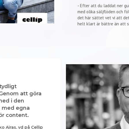
- Efter att du laddat ner gu
med olika säljflöden och fö
det här sättet vet vi att de
helt klart är bättre än att s
tydligt
 Genom att göra
 med i den
a med egna
ör content.
ko Airas, vd på Cellip