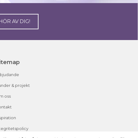
HÖR AV DIG!
itemap
rbjudande
nder & projekt
m oss
ontakt
spiration
tegritetspolicy