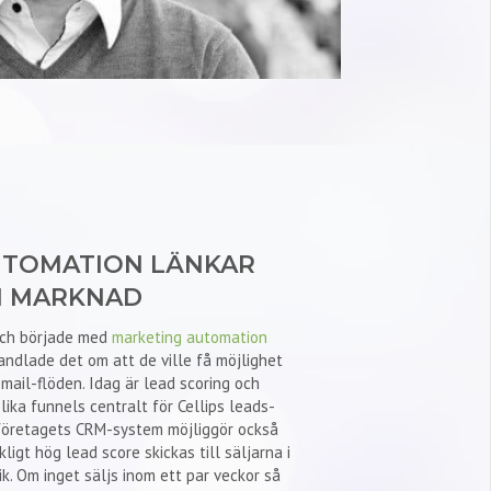
UTOMATION LÄNKAR
H MARKNAD
 och började med
marketing automation
handlade det om att de ville få möjlighet
ail-flöden. Idag är lead scoring och
lika funnels centralt för Cellips leads-
l företagets CRM-system möjliggör också
ligt hög lead score skickas till säljarna i
. Om inget säljs inom ett par veckor så