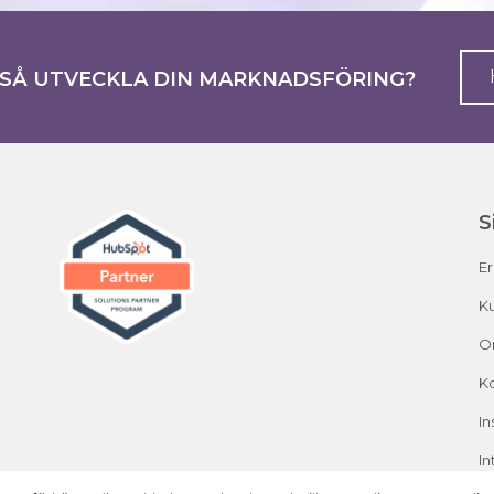
KSÅ UTVECKLA DIN MARKNADSFÖRING?
S
E
Ku
O
K
In
In