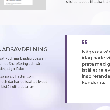
skickas leadet tillbaka till 
NADSAVDELNING
Några av vår
idag hade vi
 sälj- och marknadsprocessen.
emet SharpSpring och vårt
prata med ge
ivt, säger Esko.
istället rel
inspirerande 
kså på sig hatten som
 och där har de istället byggt
kunderna.
istå i olika delar av