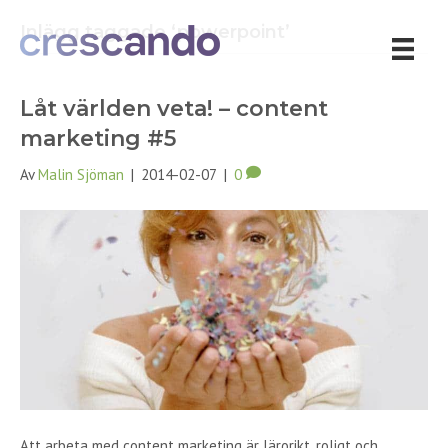
Inlägg taggade ‘powerpoint’
Låt världen veta! – content
marketing #5
Av
Malin Sjöman
|
2014-02-07
|
0
Att arbeta med content marketing är lärorikt, roligt och