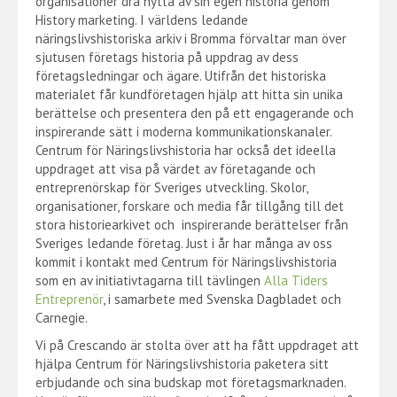
organisationer dra nytta av sin egen historia genom
History marketing. I världens ledande
näringslivshistoriska arkiv i Bromma förvaltar man över
sjutusen företags historia på uppdrag av dess
företagsledningar och ägare. Utifrån det historiska
materialet får kundföretagen hjälp att hitta sin unika
berättelse och presentera den på ett engagerande och
inspirerande sätt i moderna kommunikationskanaler.
Centrum för Näringslivshistoria har också det ideella
uppdraget att visa på värdet av företagande och
entreprenörskap för Sveriges utveckling. Skolor,
organisationer, forskare och media får tillgång till det
stora historiearkivet och inspirerande berättelser från
Sveriges ledande företag. Just i år har många av oss
kommit i kontakt med Centrum för Näringslivshistoria
som en av initiativtagarna till tävlingen
Alla Tiders
Entreprenör
, i samarbete med Svenska Dagbladet och
Carnegie.
Vi på Crescando är stolta över att ha fått uppdraget att
hjälpa Centrum för Näringslivshistoria paketera sitt
erbjudande och sina budskap mot företagsmarknaden.