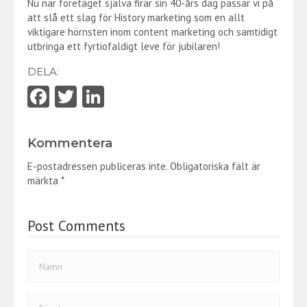
Nu när företaget själva firar sin 40-års dag passar vi på
att slå ett slag för History marketing som en allt
viktigare hörnsten inom content marketing och samtidigt
utbringa ett fyrtiofaldigt leve för jubilaren!
DELA:
Fa
T
Li
ce
w
nk
b
itt
e
Kommentera
o
er
dI
E-postadressen publiceras inte.
Obligatoriska fält är
o
n
märkta
*
k
Post Comments