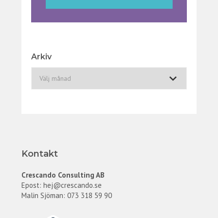
Arkiv
A
r
k
i
v
Kontakt
Crescando Consulting AB
Epost:
hej@crescando.se
Malin Sjöman: 073 318 59 90