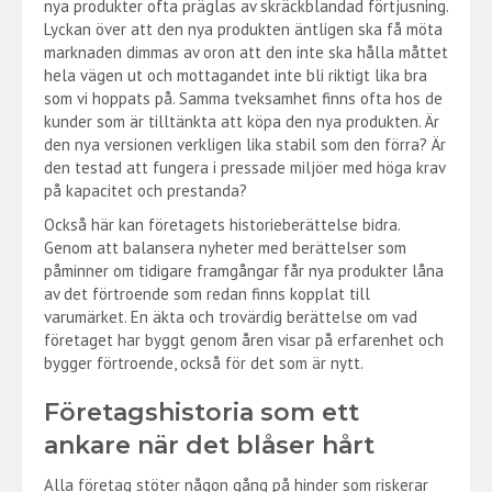
nya produkter ofta präglas av skräckblandad förtjusning.
Lyckan över att den nya produkten äntligen ska få möta
marknaden dimmas av oron att den inte ska hålla måttet
hela vägen ut och mottagandet inte bli riktigt lika bra
som vi hoppats på. Samma tveksamhet finns ofta hos de
kunder som är tilltänkta att köpa den nya produkten. Är
den nya versionen verkligen lika stabil som den förra? Är
den testad att fungera i pressade miljöer med höga krav
på kapacitet och prestanda?
Också här kan företagets historieberättelse bidra.
Genom att balansera nyheter med berättelser som
påminner om tidigare framgångar får nya produkter låna
av det förtroende som redan finns kopplat till
varumärket. En äkta och trovärdig berättelse om vad
företaget har byggt genom åren visar på erfarenhet och
bygger förtroende, också för det som är nytt.
Företagshistoria som ett
ankare när det blåser hårt
Alla företag stöter någon gång på hinder som riskerar