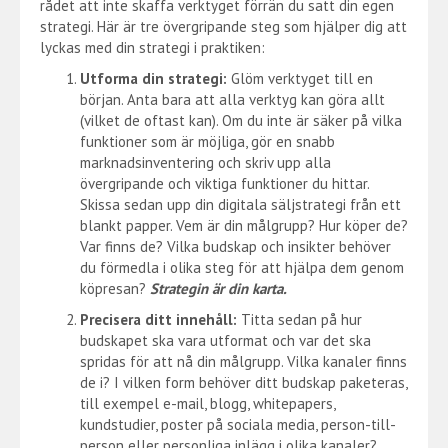
rådet att inte skaffa verktyget förrän du satt din egen
strategi. Här är tre övergripande steg som hjälper dig att
lyckas med din strategi i praktiken:
Utforma din strategi:
Glöm verktyget till en
början. Anta bara att alla verktyg kan göra allt
(vilket de oftast kan). Om du inte är säker på vilka
funktioner som är möjliga, gör en snabb
marknadsinventering och skriv upp alla
övergripande och viktiga funktioner du hittar.
Skissa sedan upp din digitala säljstrategi från ett
blankt papper. Vem är din målgrupp? Hur köper de?
Var finns de? Vilka budskap och insikter behöver
du förmedla i olika steg för att hjälpa dem genom
köpresan?
Strategin är din karta.
Precisera ditt innehåll:
Titta sedan på hur
budskapet ska vara utformat och var det ska
spridas för att nå din målgrupp. Vilka kanaler finns
de i? I vilken form behöver ditt budskap paketeras,
till exempel e-mail, blogg, whitepapers,
kundstudier, poster på sociala media, person-till-
person eller personliga inlägg i olika kanaler?