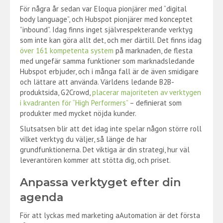
För några år sedan var Eloqua pionjärer med “digital
body language”, och Hubspot pionjärer med konceptet
”inbound”. Idag finns inget självrespekterande verktyg
som inte kan göra allt det, och mer därtill. Det finns idag
över 161 kompetenta system
på marknaden, de flesta
med ungefär samma funktioner som marknadsledande
Hubspot erbjuder, och i många fall är de även smidigare
och lättare att använda. Världens ledande B2B-
produktsida, G2Crowd,
placerar majoriteten av verktygen
i kvadranten för “High Performers”
– definierat som
produkter med mycket nöjda kunder.
Slutsatsen blir att det idag inte spelar någon större roll
vilket verktyg du väljer, så länge de har
grundfunktionerna. Det viktiga är din strategi, hur väl
leverantören kommer att stötta dig, och priset.
Anpassa verktyget efter din
agenda
För att lyckas med marketing aAutomation är det första