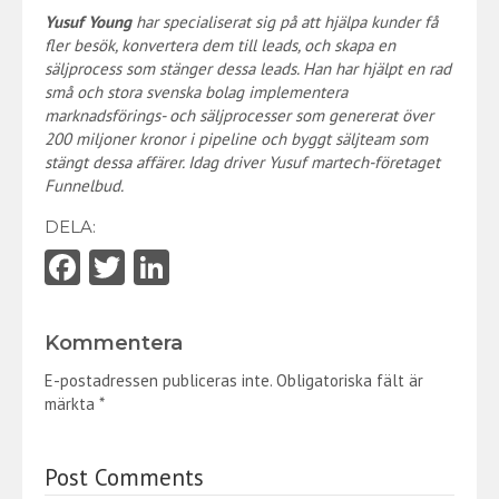
Yusuf Young
har specialiserat sig på att hjälpa kunder få
fler besök, konvertera dem till leads, och skapa en
säljprocess som stänger dessa leads. Han har hjälpt en rad
små och stora svenska bolag implementera
marknadsförings- och säljprocesser som genererat över
200 miljoner kronor i pipeline och byggt säljteam som
stängt dessa affärer. Idag driver Yusuf martech-företaget
Funnelbud.
DELA:
Fa
T
Li
ce
w
nk
b
itt
e
Kommentera
o
er
dI
E-postadressen publiceras inte.
Obligatoriska fält är
o
n
märkta
*
k
Post Comments