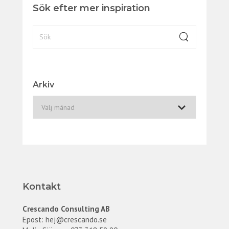
Sök efter mer inspiration
Arkiv
A
r
k
i
v
Kontakt
Crescando Consulting AB
Epost:
hej@crescando.se