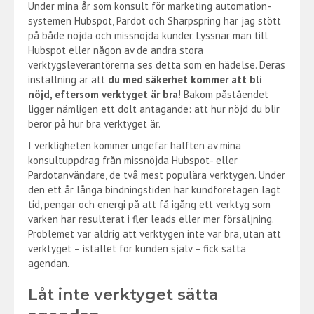
Under mina år som konsult för marketing automation-
systemen Hubspot, Pardot och Sharpspring har jag stött
på både nöjda och missnöjda kunder. Lyssnar man till
Hubspot eller någon av de andra stora
verktygsleverantörerna ses detta som en hädelse. Deras
inställning är att
du med säkerhet kommer att bli
nöjd, eftersom verktyget är bra
!
Bakom påståendet
ligger nämligen ett dolt antagande: att hur nöjd du blir
beror på hur bra verktyget är.
I verkligheten kommer ungefär hälften av mina
konsultuppdrag från missnöjda Hubspot- eller
Pardotanvändare, de två mest populära verktygen. Under
den ett år långa bindningstiden har kundföretagen lagt
tid, pengar och energi på att få igång ett verktyg som
varken har resulterat i fler leads eller mer försäljning.
Problemet var aldrig att verktygen inte var bra, utan att
verktyget – istället för kunden själv – fick sätta
agendan.
Låt inte verktyget sätta