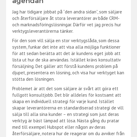
agendan
Jag har tidigare jobbat på “den andra sidan”, som säljare
och återförsäljare åt stora leverantörer av både CRM-
och marknadsföringslösningar. Därför vet jag precis hur
verktygsleverantörerna tänker.
För den som vill sälja en stor verktygslåda, som dessa
system, funkar det inte att visa alla möjliga funktioner
för att sedan berätta att det är kundens eget jobb att
lista ut hur de ska användas. Istället krävs konsultativ
försäljning. Det gäller att förstå kundens problem på
djupet, presentera en lösning, och visa hur verktyget kan
stötta den lösningen.
Problemet är att det som säljare är svårt att göra ett
fullgott konsultjobb. Det blir alldeles för kostsamt att
skapa en individuell strategi för varje kund. Istället
skapar leverantörerna en standardiserad strategi de vill
sälja till alla sina kunder – en strategi som just deras
verktyg är bäst lämpad att lösa. Nästa gång du pratar
med till exempel Hubspot eller någon av deras
återförsäljare, notera hur de reagerar om du avviker från