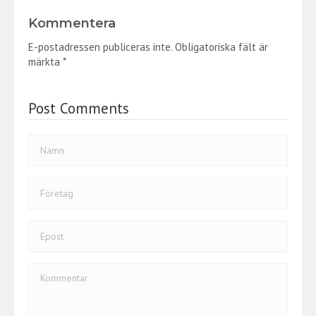
b
itt
e
Kommentera
o
er
dI
E-postadressen publiceras inte.
Obligatoriska fält är
o
n
märkta
*
k
Post Comments