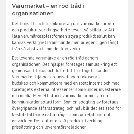
Varumärket – en röd tråd i
organisationen
Det finns IT- och teknikföretag där varumärkesarbete
och produktutvecklingsarbete lever två skilda liv. Att
låta varumärkesplattformen styra produktbeslut kan
kännas verklighetsfrämmande men är egentligen långt i
från så abstrakt som det kan verka.
Ett levande varumärke är en röd tråd genom
organisationen. Det hjälper företaget samlas kring ett
gemensamt fokus och löfte till företagets kunder.
Varumärket hjälper organisationen fokusera sitt
budskap och kommunicera med en röst: internt och med
företagets externa intressenter som kunder, investerare
och media. Men ett starkt varumärke är mer än en
kommunikationsplattform. Som en spegling av företags
övergripande affärsstrategi och mål blir det ett stöd för
beslutsfattande i alla frågor som rör relationen till
omvärlden. Det gäller också produktutveckling,
prissättning och leverantörsrelationer.