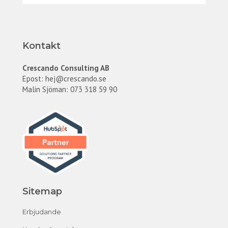
v
Kontakt
Crescando Consulting AB
Epost:
hej@crescando.se
Malin Sjöman: 073 318 59 90
Sitemap
Erbjudande