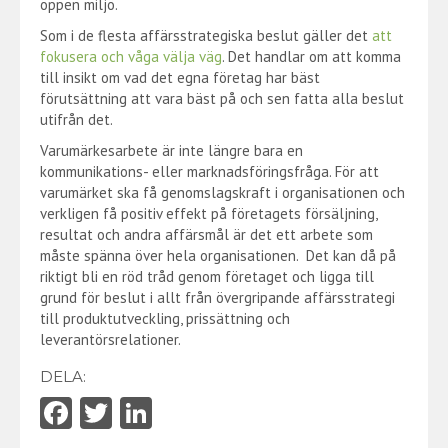
öppen miljö.
Som i de flesta affärsstrategiska beslut gäller det
att
fokusera och våga välja väg
. Det handlar om att komma
till insikt om vad det egna företag har bäst
förutsättning att vara bäst på och sen fatta alla beslut
utifrån det.
Varumärkesarbete är inte längre bara en
kommunikations- eller marknadsföringsfråga. För att
varumärket ska få genomslagskraft i organisationen och
verkligen få positiv effekt på företagets försäljning,
resultat och andra affärsmål är det ett arbete som
måste spänna över hela organisationen. Det kan då på
riktigt bli en röd tråd genom företaget och ligga till
grund för beslut i allt från övergripande affärsstrategi
till produktutveckling, prissättning och
leverantörsrelationer.
DELA:
Fa
T
Li
ce
w
nk