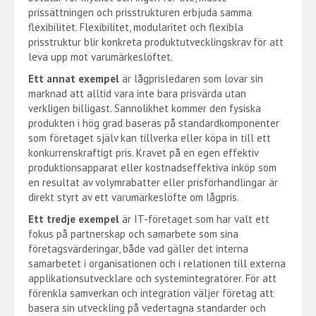
prissättningen och prisstrukturen erbjuda samma
flexibilitet. Flexibilitet, modularitet och flexibla
prisstruktur blir konkreta produktutvecklingskrav för att
leva upp mot varumärkeslöftet.
Ett annat exempel
är lågprisledaren som lovar sin
marknad att alltid vara inte bara prisvärda utan
verkligen billigast. Sannolikhet kommer den fysiska
produkten i hög grad baseras på standardkomponenter
som företaget själv kan tillverka eller köpa in till ett
konkurrenskraftigt pris. Kravet på en egen effektiv
produktionsapparat eller kostnadseffektiva inköp som
en resultat av volymrabatter eller prisförhandlingar är
direkt styrt av ett varumärkeslöfte om lågpris.
Ett tredje exempel
är IT-företaget som har valt ett
fokus på partnerskap och samarbete som sina
företagsvärderingar, både vad gäller det interna
samarbetet i organisationen och i relationen till externa
applikationsutvecklare och systemintegratörer. För att
förenkla samverkan och integration väljer företag att
basera sin utveckling på vedertagna standarder och