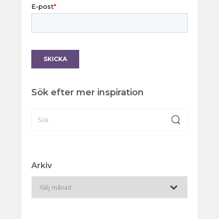
Sök efter mer inspiration
Arkiv
A
r
k
i