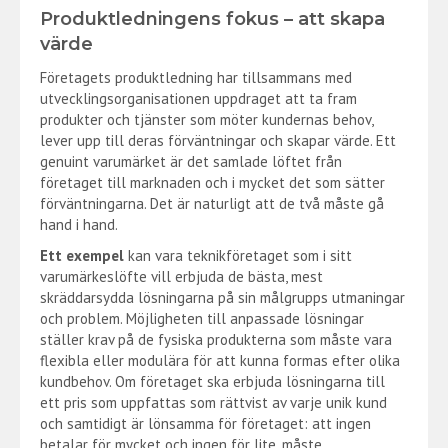
Produktledningens fokus – att skapa
värde
Företagets produktledning har tillsammans med
utvecklingsorganisationen uppdraget att ta fram
produkter och tjänster som möter kundernas behov,
lever upp till deras förväntningar och skapar värde. Ett
genuint varumärket är det samlade löftet från
företaget till marknaden och i mycket det som sätter
förväntningarna. Det är naturligt att de två måste gå
hand i hand.
Ett exempel
kan vara teknikföretaget som i sitt
varumärkeslöfte vill erbjuda de bästa, mest
skräddarsydda lösningarna på sin målgrupps utmaningar
och problem. Möjligheten till anpassade lösningar
ställer krav på de fysiska produkterna som måste vara
flexibla eller modulära för att kunna formas efter olika
kundbehov. Om företaget ska erbjuda lösningarna till
ett pris som uppfattas som rättvist av varje unik kund
och samtidigt är lönsamma för företaget: att ingen
betalar för mycket och ingen för lite, måste