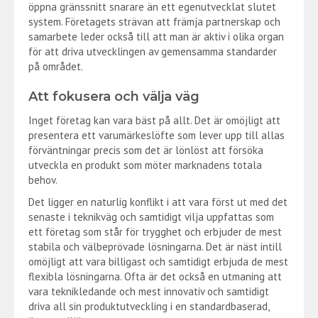
öppna gränssnitt snarare än ett egenutvecklat slutet
system. Företagets strävan att främja partnerskap och
samarbete leder också till att man är aktiv i olika organ
för att driva utvecklingen av gemensamma standarder
på området.
Att fokusera och välja väg
Inget företag kan vara bäst på allt. Det är omöjligt att
presentera ett varumärkeslöfte som lever upp till allas
förväntningar precis som det är lönlöst att försöka
utveckla en produkt som möter marknadens totala
behov.
Det ligger en naturlig konflikt i att vara först ut med det
senaste i teknikväg och samtidigt vilja uppfattas som
ett företag som står för trygghet och erbjuder de mest
stabila och välbeprövade lösningarna. Det är näst intill
omöjligt att vara billigast och samtidigt erbjuda de mest
flexibla lösningarna. Ofta är det också en utmaning att
vara teknikledande och mest innovativ och samtidigt
driva all sin produktutveckling i en standardbaserad,