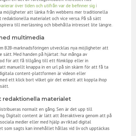
varierar över tiden och utifrån var de befinner sig i
lla möjligheter att länka från webbens mer traditionella
t redaktionella materialet och vice versa. På så sätt
spirera till merläsning och bibehålla intresset lite längre.
 med multimedia
om B2B-marknadsföringen utvecklas nya möjligheter att
 sätt. Med handen på hjärtat: hur många av
för att få tillgång till ett filmklipp eller in
att manuellt knappa in en url på sin skärm för att få ta
digitala content-plattformen är videon eller
ed ett klick bort vilket gör det enkelt att koppla ihop
sätt.
t redaktionella materialet
istribueras normalt en gång. Sen är det upp till
g. Digitalt content är lätt att återaktivera genom att på
i sociala medier eller med hjälp av riktad digital
et som sagts kan innehållet hållas vid liv och upptäckas