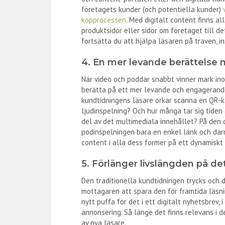
företagets kunder (och potentiella kunder)
köpprocessen
. Med digitalt content finns a
produktsidor eller sidor om företaget till de
fortsätta du att hjälpa läsaren på traven, in
4. En mer levande berättelse
När video och poddar snabbt vinner mark in
berätta på ett mer levande och engagerande
kundtidningens läsare orkar scanna en QR-kod 
ljudinspelning? Och hur många tar sig tiden 
del av det multimediala innehållet? På den 
podinspelningen bara en enkel länk och därm
content i alla dess former på ett dynamiskt 
5. Förlänger livslängden på de
Den traditionella kundtidningen trycks och d
mottagaren att spara den för framtida läsnin
nytt puffa för det i ett digitalt nyhetsbrev, 
annonsering. Så länge det finns relevans i d
av nya läsare.