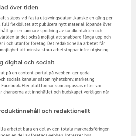
lad över tiden
alt släpps vid fasta utgivningsdatum, kanske en gång per
 full flexibilitet att publicera nytt material löpande över
nehåll ger en jämnare spridning av kundkontakten och
världen är det också möjligt att snabbare fånga upp och
 i och utanför företag. Det redaktionella arbetet får
möjlighet att minska stora arbetstoppar inför utgivning.
g digital och socialt
cerat på en content-portal på webben, ger goda
r och sociala kanaler såsom nyhetsbrev, marketing
 Facebook. Fler plattformar, som anpassas efter var
ar chanserna att innehållet och budskapet verkligen når
produktinnehåll och redaktionellt
ella arbetet bara en del av den totala marknadsföringen
ningen en del av företagswebben. Intresset hos