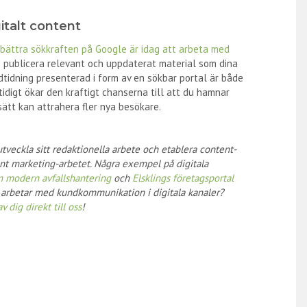
italt content
rbättra sökkraften på Google är idag att arbeta med
de publicera relevant och uppdaterat material som dina
dtidning presenterad i form av en sökbar portal är både
mtidigt ökar den kraftigt chanserna till att du hamnar
sätt kan attrahera fler nya besökare.
veckla sitt redaktionella arbete och etablera content-
nt marketing-arbetet. Några exempel på digitala
m modern avfallshantering
och
Elsklings företagsportal
g arbetar med kundkommunikation i digitala kanaler?
v dig direkt till oss
!