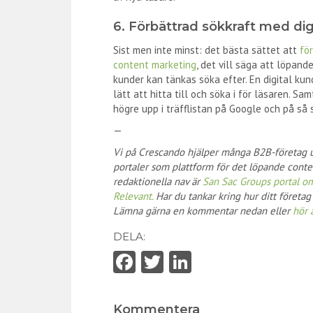
6. Förbättrad sökkraft med dig
Sist men inte minst: det bästa sättet att
fö
content marketing
, det vill säga att löpan
kunder kan tänkas söka efter. En digital kun
lätt att hitta till och söka i för läsaren. Sa
högre upp i träfflistan på Google och på så 
—
Vi på
Crescando
hjälper många B2B-företag ut
portaler som plattform för det löpande conte
redaktionella nav är
San Sac Groups portal o
Relevant.
Har du tankar kring hur ditt företa
Lämna gärna en kommentar nedan eller
hör a
DELA:
Fa
T
Li
ce
w
nk
b
itt
e
Kommentera