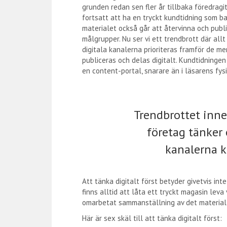
grunden redan sen fler år tillbaka föredrag
fortsatt att ha en tryckt kundtidning som ba
materialet också går att återvinna och publi
målgrupper. Nu ser vi ett trendbrott där allt
digitala kanalerna prioriteras framför de mer
publiceras och delas digitalt. Kundtidningen
en content-portal, snarare än i läsarens fys
Trendbrottet inneb
företag tänker 
kanalerna k
Att tänka digitalt först betyder givetvis in
finns alltid att låta ett tryckt magasin leva
omarbetat sammanställning av det material
Här är sex skäl till att tänka digitalt först: