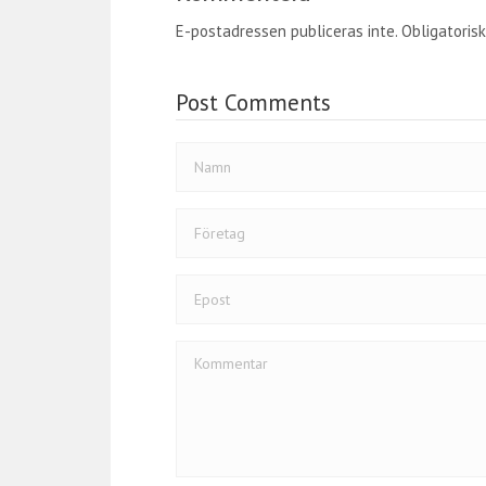
o
er
dI
E-postadressen publiceras inte.
Obligatorisk
o
n
k
Post Comments