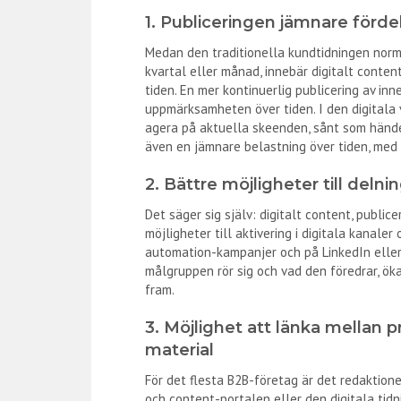
1. Publiceringen jämnare förde
Medan den traditionella kundtidningen norm
kvartal eller månad, innebär digitalt content
tiden. En mer kontinuerlig publicering av in
uppmärksamheten över tiden. I den digitala 
agera på aktuella skeenden, sånt som händer
även en jämnare belastning över tiden, med 
2. Bättre möjligheter till delnin
Det säger sig själv: digitalt content, publi
möjligheter till aktivering i digitala kanale
automation-kampanjer och på LinkedIn eller
målgruppen rör sig och vad den föredrar, ök
fram.
3. Möjlighet att länka mellan 
material
För det flesta B2B-företag är det redaktion
och content-portalen eller den digitala tid