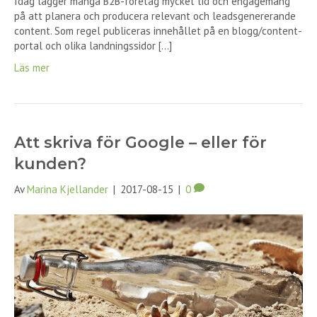
Idag lägger många B2B-företag mycket tid och engagemang
på att planera och producera relevant och leadsgenererande
content. Som regel publiceras innehållet på en blogg/content-
portal och olika landningssidor […]
Läs mer
Att skriva för Google – eller för
kunden?
Av
Marina Kjellander
|
2017-08-15
|
0